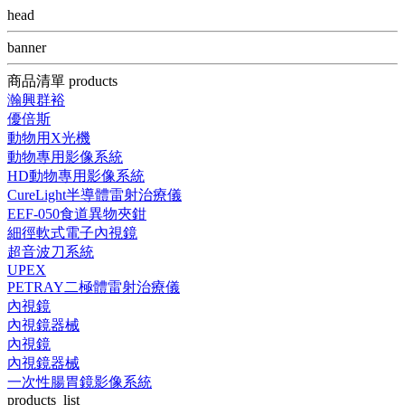
head
banner
商品清單 products
瀚興群裕
優倍斯
動物用X光機
動物專用影像系統
HD動物專用影像系統
CureLight半導體雷射治療儀
EEF-050食道異物夾鉗
細徑軟式電子內視鏡
超音波刀系統
UPEX
PETRAY二極體雷射治療儀
內視鏡
內視鏡器械
內視鏡
內視鏡器械
一次性腸胃鏡影像系統
products_list